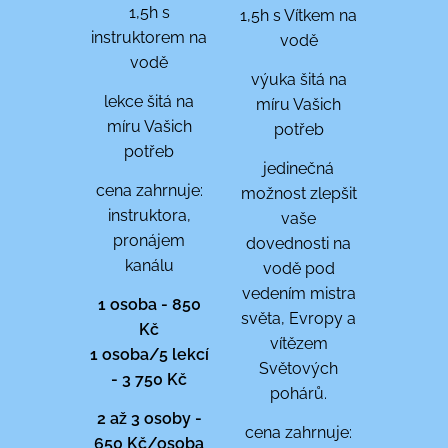
1,5h s
1,5h s Vítkem na
instruktorem na
vodě
vodě
výuka šitá na
lekce šitá na
míru Vašich
míru Vašich
potřeb
potřeb
jedinečná
cena zahrnuje:
možnost zlepšit
instruktora,
vaše
pronájem
dovednosti na
kanálu
vodě pod
vedením mistra
1 osoba - 850
světa, Evropy a
Kč
vítězem
1 osoba/5 lekcí
Světových
- 3 750 Kč
pohárů.
2 až 3 osoby -
cena zahrnuje:
650 Kč/osoba