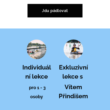
Jdu pádlovat
Individuál
Exkluzivní
ní lekce
lekce s
Vítem
pro 1 - 3
Přindišem
osoby