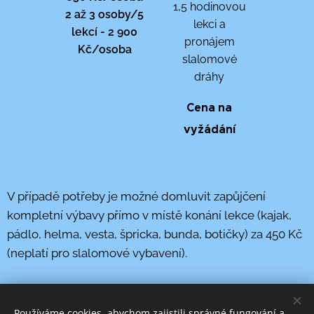
1,5 hodinovou
2 až 3 osoby/5
lekci a
lekcí - 2 900
pronájem
Kč/osoba
slalomové
dráhy
Cena na
vyžádání
V případě potřeby je možné domluvit zapůjčení
kompletní výbavy přímo v místě konání lekce (kajak,
pádlo, helma, vesta, špricka, bunda, botičky) za 450 Kč
(neplatí pro slalomové vybavení).
Používáme cookies, abychom zajistili správné fungování a