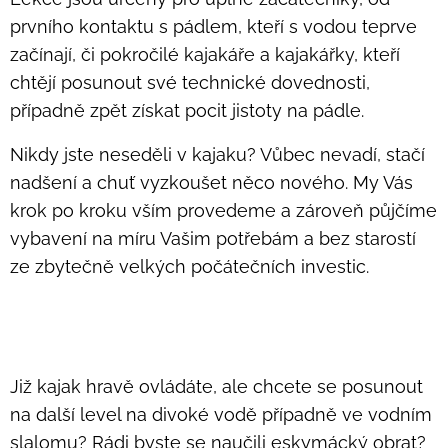
prvního kontaktu s pádlem, kteří s vodou teprve
začínají, či pokročilé kajakáře a kajakářky, kteří
chtějí posunout své technické dovednosti,
případně zpět získat pocit jistoty na pádle.
Nikdy jste neseděli v kajaku? Vůbec nevadí, stačí
nadšení a chuť vyzkoušet něco nového. My Vás
krok po kroku vším provedeme a zároveň půjčíme
vybavení na míru Vašim potřebám a bez starostí
ze zbytečně velkých počátečních investic.
Již kajak hravě ovládáte, ale chcete se posunout
na další level na divoké vodě případně ve vodním
slalomu? Rádi byste se naučili eskymácký obrat?