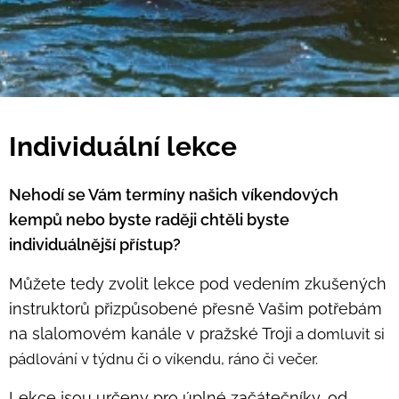
Individuální lekce
Nehodí se Vám termíny našich víkendových
kempů nebo byste raději chtěli byste
individuálnější přístup?
Můžete tedy zvolit lekce pod vedením zkušených
instruktorů přizpůsobené přesně Vašim potřebám
na slalomovém kanále v pražské Troji
a domluvit si
pádlování v týdnu či o víkendu, ráno či večer.
Lekce jsou určeny pro úplné začátečníky, od