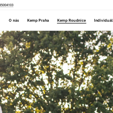
35004103
O nás
Kemp Praha
Kemp Roudnice
Individuál