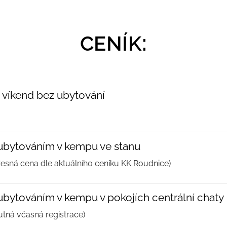
:
CENÍK
 víkend bez ubytování
 ubytováním v kempu ve stanu
řesná cena dle aktuálního ceníku KK Roudnice)
ubytováním v kempu v pokojích centrální chaty
utná včasná registrace)